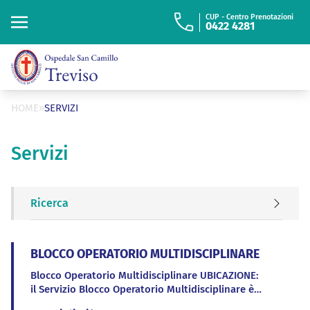
“
ISTITUTO FIGLIE
DI SAN CAMILLO
CUP - Centro Prenotazioni
0422 4281
Cerca
Cerca
HOME
»
SERVIZI
Servizi
Ricerca
BLOCCO OPERATORIO MULTIDISCIPLINARE
Blocco Operatorio Multidisciplinare UBICAZIONE:
il Servizio Blocco Operatorio Multidisciplinare è
situato al 3° piano ala “SUD” ATTIVITÀ: supporto