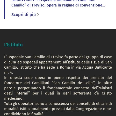
Servizi Offerti L’Ospedale Generale di Zona “San
ambulatoriali, […]
Camillo” di Treviso, opera in regime di convenzione
con il S.S.N (Servizio Sanitario Nazionale) nel rispetto
Scopri di più
delle leggi dello Stato e dei principi e della filosofia
che animano tutte le attività delle Figlie di San
Camillo nel mondo incentrate sul carisma
dell’ospitalità. I principi istituzionali dell’Ospedale
sono quelli […]
L’Istituto
L’ Ospedale San Camillo di Treviso fa parte del gruppo di case
di cura ed ospedali appartenenti all’Istituto delle Figlie di San
Camillo, Istituto che ha sede a Roma in via Acqua Bullicante
nr. 4.
In questa sede opera in pieno rispetto dei principi del
fondatore dei Camilliani “San Camillo de Lellis”, in altre
parole perpetuando il fondamentale concetto dei”Ministri
degli Infermi” per i quali in ogni sofferente c’è Cristo
medesimo.
Tutti gli operatori sono a conoscenza dei concetti di etica e di
moralità istituzionalmente previsti dalla Congregazione e ne
condividono le finalità.