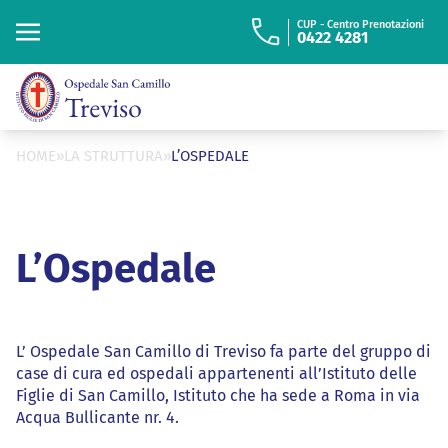
“
ISTITUTO FIGLIE
DI SAN CAMILLO
CUP - Centro Prenotazioni
0422 4281
Cerca
Cerca
HOME
»
LA STRUTTURA
»
L’OSPEDALE
L’Ospedale
L’ Ospedale San Camillo di Treviso fa parte del gruppo di
case di cura ed ospedali appartenenti all’Istituto delle
Figlie di San Camillo, Istituto che ha sede a Roma in via
Acqua Bullicante nr. 4.