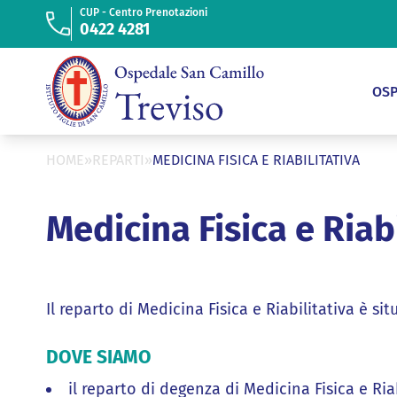
“
ISTITUTO FIGLIE
CUP - Centro Prenotazioni
DI SAN CAMILLO
0422 4281
Cerca
ONI
PER IL
CONTATTI
LAVORA
PAZIENTE
CON
OSP
NOI
HOME
»
REPARTI
»
MEDICINA FISICA E RIABILITATIVA
Medicina Fisica e Riabi
Il reparto di Medicina Fisica e Riabilitativa è sit
DOVE SIAMO
il reparto di degenza di Medicina Fisica e Riabi