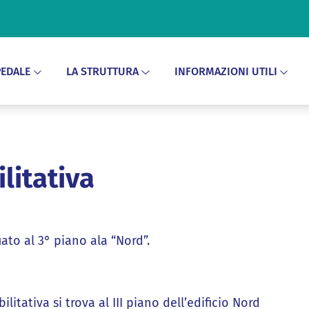
EDALE
LA STRUTTURA
INFORMAZIONI UTILI
litativa
uato al 3° piano ala “Nord”.
litativa si trova al III piano dell’edificio Nord