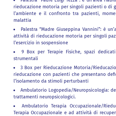
Palestra “Padre Luigi Tezza”: è un’area riabi
rieducazione motoria per singoli pazienti o di g
l’ambiente e il confronto tra pazienti, mom
malattia
Palestra “Madre Giuseppina Vannini”: è un’a
attività di rieducazione motoria per singoli pa
l’esercizio in sospensione
9 Box per Terapie Fisiche, spazi dedicati
strumentali
3 Box per Rieducazione Motoria/Rieducazione 
rieducazione con pazienti che presentano defici
l’isolamento da stimoli perturbanti
Ambulatorio Logopedia/Neuropsicologia: dedi
trattamenti neuropsicologici.
Ambulatorio Terapia Occupazionale/Riedu
Terapia Occupazionale e ad attività di recuper